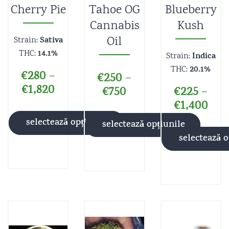
Cherry Pie
Tahoe OG
Blueberry
Evaluat la
Evaluat la
Evaluat la
4.80
4.50
4.25
din 5
din 5
din 5
Cannabis
Kush
Oil
Sativa
Strain:
14.1%
THC:
Indica
Strain:
20.1%
THC:
€
280
–
€
250
–
€
1,820
€
750
€
225
–
€
1,400
selectează opțiunile
selectează opțiunile
selectează o