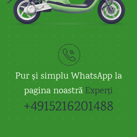
Pur și simplu WhatsApp la
pagina noastră
Experți
+4915216201488