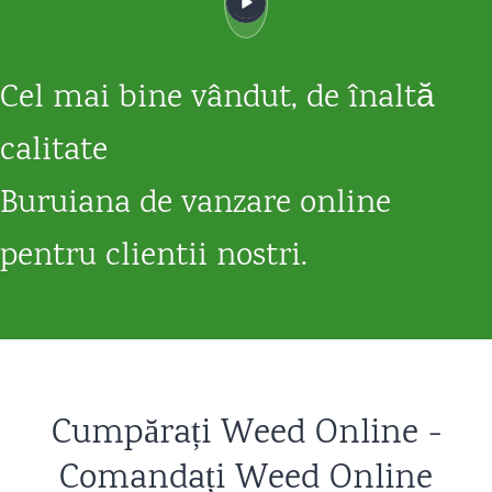
ră - Cumpărați iarbă
Cel mai bine vândut, de înaltă
ți iarbă
calitate
Buruiana de vanzare online
pentru clientii nostri.
uana de înaltă calitate online,
e de canabis de vânzare online.
Cumpărați Weed Online -
Comandați Weed Online