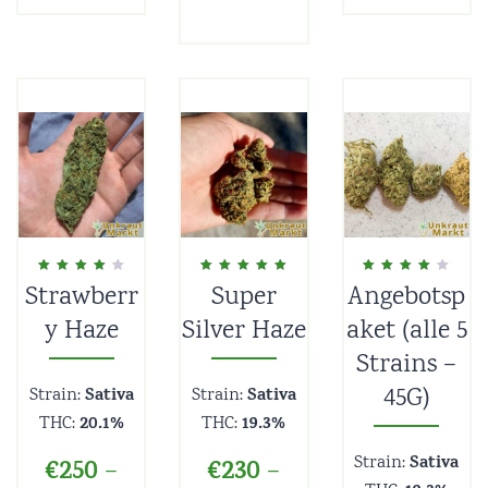
Strawberr
Super
Angebotsp
Evaluat la
Evaluat la
Evaluat la
4.00
5.00
4.00
din 5
din 5
din 5
y Haze
Silver Haze
aket (alle 5
Strains –
45G)
Sativa
Sativa
Strain:
Strain:
20.1%
19.3%
THC:
THC:
Sativa
Strain:
€
250
€
230
–
–