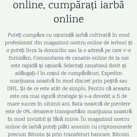
online, cumpărați iarbă
online
Puteți cumpăra cu ușurință iarbă cultivată în mod
profesionist din magazinul nostru online de ierburi și
o puteți livra la domiciliu sau la o adresă pe care v-o
furnizăm. Comandarea de canabis online de la noi
este rapidă și ușoară. Selectați canabisul dorit și
adăugați-l în coșul de cumpărături. Expedim
marijuana noastră în mod discret prin poștă sau
DHL. Și de ce este atât de simplu. Pentru că aceasta
este cea mai sigură strategie și s-a dovedit a fi de
mare succes în ultimii ani. Rata noastră de pierdere
este de 0%, deoarece transportăm marijuana noastră
în mod invizibil și fără miros. În magazinul nostru
online de iarbă puteți plăti anonim cu criptomonede
precum Bitcoin și prin transferuri bancare. Bitcoin