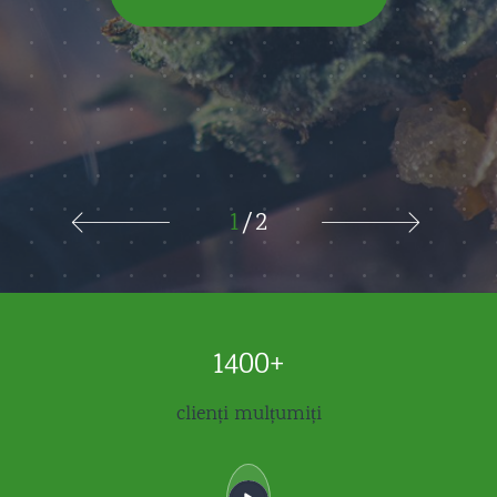
1
2
1400+
clienți mulțumiți