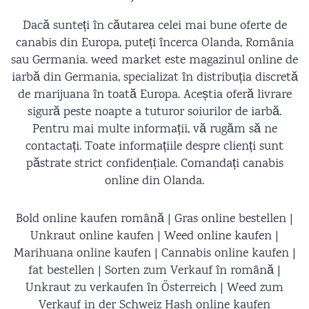
re magazin
Dacă sunteți în căutarea celei mai bune oferte de
canabis din Europa, puteți încerca Olanda, România
sau Germania. weed market este magazinul online de
iarbă din Germania, specializat în distribuția discretă
de marijuana în toată Europa. Aceștia oferă livrare
sigură peste noapte a tuturor soiurilor de iarbă.
Pentru mai multe informații, vă rugăm să ne
contactați. Toate informațiile despre clienți sunt
păstrate strict confidențiale. Comandați canabis
online din Olanda.
Bold online kaufen română | Gras online bestellen |
Unkraut online kaufen | Weed online kaufen |
Marihuana online kaufen | Cannabis online kaufen |
fat bestellen | Sorten zum Verkauf în română |
Unkraut zu verkaufen în Österreich | Weed zum
Verkauf in der Schweiz Hash online kaufen