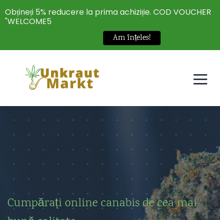
Obțineți 5% reducere la prima achiziție. COD VOUCHER
"WELCOME5
Am înțeles!
Cumpărați online canabis de cea mai