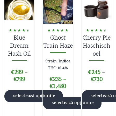
Blue
Ghost
Cherry Pie
Evaluat la
Evaluat la
Evaluat la
4.50
4.80
4.50
din 5
din 5
din 5
Dream
Train Haze
Haschisch
Hash Oil
oel
Indica
Strain:
16.4%
THC:
€
299
€
245
–
–
€
799
€
235
€
730
–
€
1,480
selectează opțiunile
selectează o
selectează opțiunile