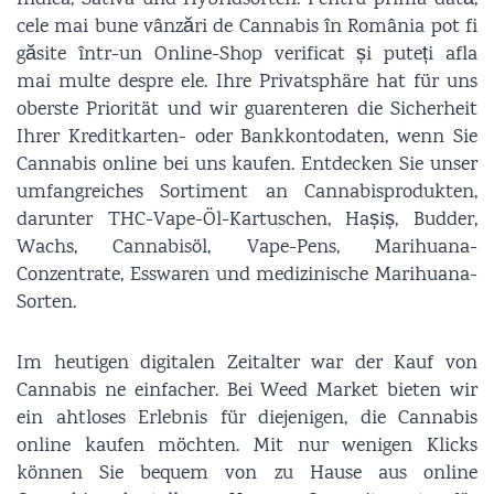
Indica, Sativa und Hybridsorten. Pentru prima dată,
cele mai bune vânzări de Cannabis în România pot fi
găsite într-un Online-Shop verificat și puteți afla
mai multe despre ele. Ihre Privatsphäre hat für uns
oberste Priorität und wir guarenteren die Sicherheit
Ihrer Kreditkarten- oder Bankkontodaten, wenn Sie
Cannabis online bei uns kaufen. Entdecken Sie unser
umfangreiches Sortiment an Cannabisprodukten,
darunter THC-Vape-Öl-Kartuschen, Hașiș, Budder,
Wachs, Cannabisöl, Vape-Pens, Marihuana-
Conzentrate, Esswaren und medizinische Marihuana-
Sorten.
Im heutigen digitalen Zeitalter war der Kauf von
Cannabis ne einfacher. Bei Weed Market bieten wir
ein ahtloses Erlebnis für diejenigen, die Cannabis
online kaufen möchten. Mit nur wenigen Klicks
können Sie bequem von zu Hause aus online