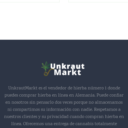
UnkrautMarkt es el vendedor de hierba número 1 donde
puedes comprar hierba en línea en Alemania. Puede confiar
en nosotros sin pensarlo dos veces porque no almacenamos
ni compartimos su información con nadie. Respetamos a
nuestros clientes y su privacidad cuando compran hierba en
línea. Ofrecemos una entrega de cannabis totalmente