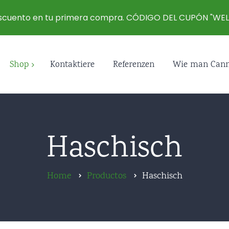
escuento en tu primera compra. CÓDIGO DEL CUPÓN "W
Shop
Kontaktiere
Referenzen
Wie man Canna
sch
sch Öle
Haschisch
is Öle
Home
Productos
Haschisch
na Wachs & Shatter