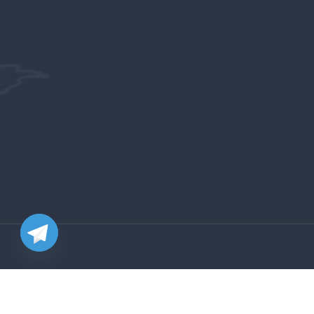
„UnkrautMarkt“ gerade zum ersten Mal benutzt,
nachdem ich von einer anderen Website betrogen wurde
(Cannabis-Pharm, um jeden Preis vermeiden) und alles
ist genau richtig, werde es definitiv wieder verwenden.
Großtante
TrustPilot
UnkrautMarkt bietet Erwachsenen einen sicheren und
verantwortungsbewussten Zugang zu Freizeit-Cannabis.
Wir betreiben den einzigen legalen Online-Shop für
Freizeit-Cannabis in Deutschland und werden der
Provinzgroßhändler für Weed-Online in Deutschland.