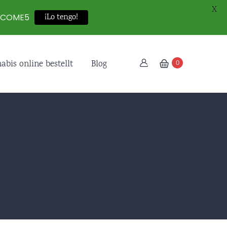
X
ELCOME5
¡Lo tengo!
bis online bestellt
Blog
0