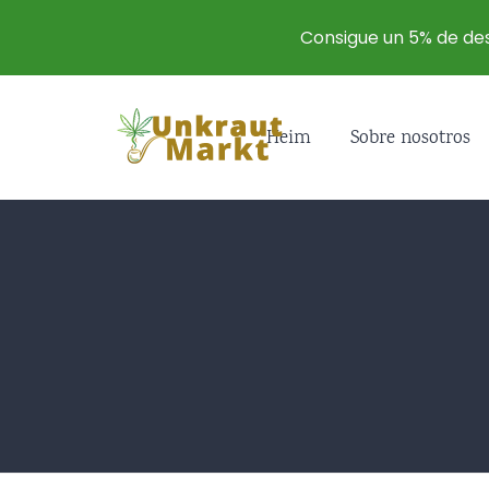
Consigue un 5% de d
Heim
Sobre nosotros
Hierba
Haschi
Haschi
Hash
Cannab
Marihu