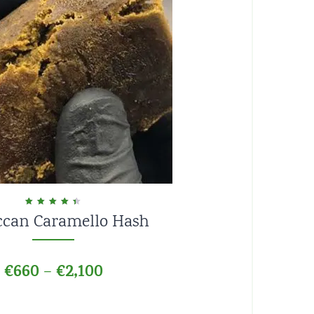
can Caramello Hash
Valorado en
4.50
de 5
€
660
€
2,100
–