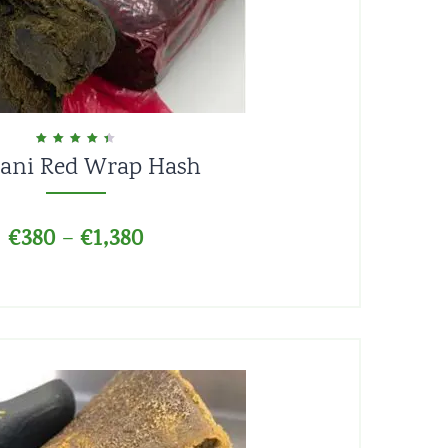
ani Red Wrap Hash
Valorado en
4.50
de 5
€
380
€
1,380
–